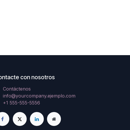
ontacte con nosotros
Contáctenos
info@yourcompany.ejemplo.com
+1 555-555-5556