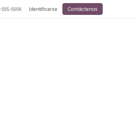
Identificarse
Contáctenos
5-555-5556